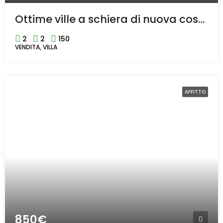
Ottime ville a schiera di nuova costruzione a Castellanza
2
2
150
VENDITA, VILLA
AFFITTO
850€