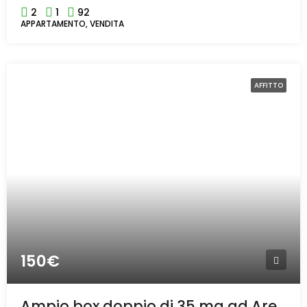
2
1
92
APPARTAMENTO, VENDITA
AFFITTO
150€
Ampio box doppio di 35 mq ad Arese