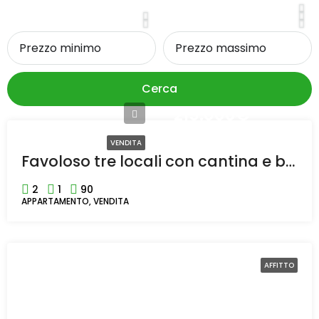
Cerca
215.000€
VENDITA
Favoloso tre locali con cantina e box completamente ristrutturato a Rho
2
1
90
APPARTAMENTO, VENDITA
AFFITTO