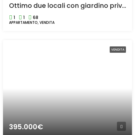
Ottimo due locali con giardino privato e box auto a Cesate
1
1
68
APPARTAMENTO, VENDITA
VENDITA
395.000€