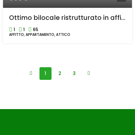
Ottimo bilocale ristrutturato in affitto in centro a Rho
1
1
65
AFFITTO, APPARTAMENTO, ATTICO
1
2
3