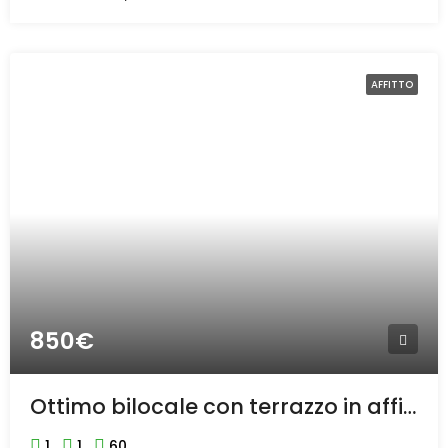
AFFITTO
850€
Ottimo bilocale con terrazzo in affitto in centro a Bollate
1
1
60