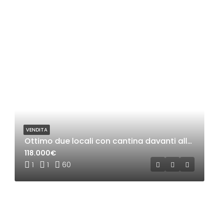
VENDITA
Ottimo due locali con cantina davanti alla stazione di Bollate.
118.000€
1
1
60