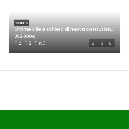
VENDITA
Ottime ville a schiera di nuova costruzione a Castellanza
395.000€
2
2
150