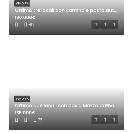
VENDITA
Ottimo tre locali con cantina e posto auto a Mazzo di rho
160.000€
1
85
VENDITA
Ottimo due locali con box a Mazzo di Rho
185.000€
1
1
75