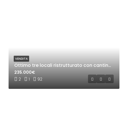
VENDITA
Ottimo tre locali ristrutturato con cantina e box a Rho
235.000€
2
1
92