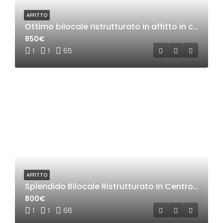
AFFITTO
Ottimo bilocale ristrutturato in affitto in centro a Rho
850€
1
1
65
AFFITTO
Splendido Bilocale Ristrutturato In Centro a Rho
800€
1
1
66