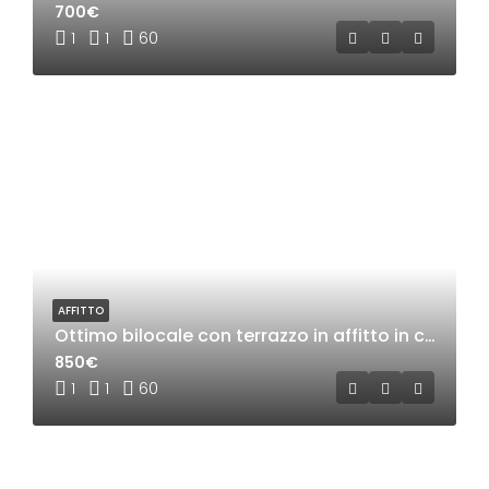
700€
1
1
60
AFFITTO
Ottimo bilocale con terrazzo in affitto in centro a Bollate
850€
1
1
60