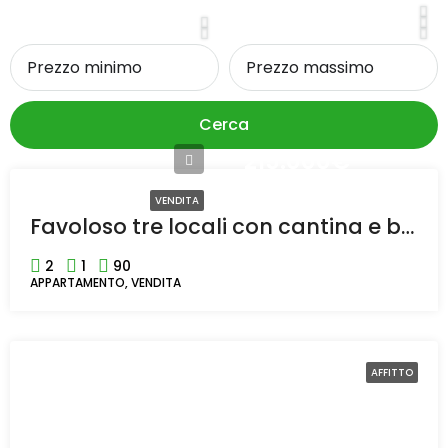
Cerca
215.000€
VENDITA
Favoloso tre locali con cantina e box completamente ristrutturato a Rho
2
1
90
APPARTAMENTO, VENDITA
AFFITTO