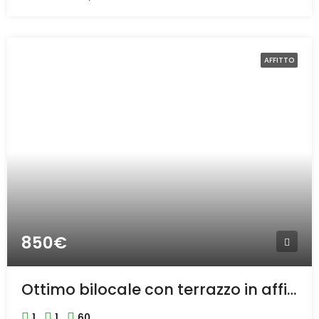
AFFITTO
850€
Ottimo bilocale con terrazzo in affitto in centro a Bollate
1
1
60