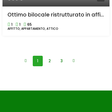
Ottimo bilocale ristrutturato in affitto in centro a Rho
1
1
65
AFFITTO, APPARTAMENTO, ATTICO
1
2
3