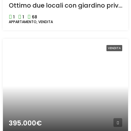
Ottimo due locali con giardino privato e box auto a Cesate
1
1
68
APPARTAMENTO, VENDITA
VENDITA
395.000€