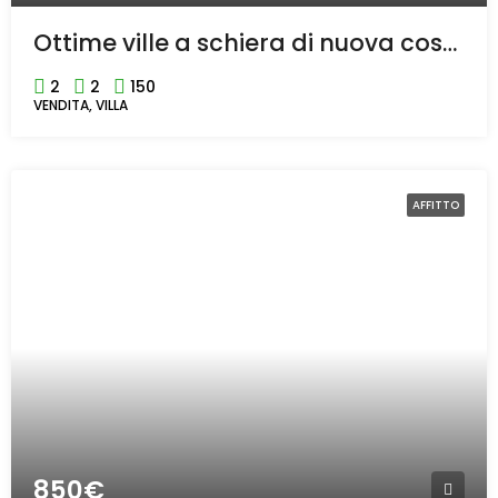
Ottime ville a schiera di nuova costruzione a Castellanza
2
2
150
VENDITA, VILLA
AFFITTO
850€