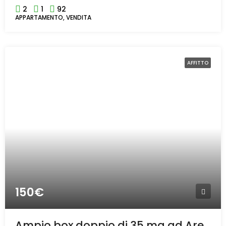
2
1
92
APPARTAMENTO, VENDITA
AFFITTO
150€
Ampio box doppio di 35 mq ad Arese