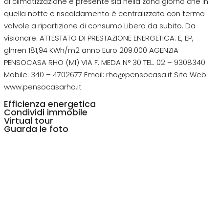
di climatizzazione è presente sia nella zona giorno che in
quella notte e riscaldamento è centralizzato con termo
valvole a ripartizione di consumo Libero da subito. Da
visionare. ATTESTATO DI PRESTAZIONE ENERGETICA: E, EP,
glnren 181,94 KWh/m2 anno Euro 209.000 AGENZIA
PENSOCASA RHO (MI) VIA F. MEDA N° 30 TEL. 02 – 9308340
Mobile: 340 – 4702677 Email: rho@pensocasa.it Sito Web:
www.pensocasarho.it
Efficienza energetica
Condividi immobile
Virtual tour
Guarda le foto