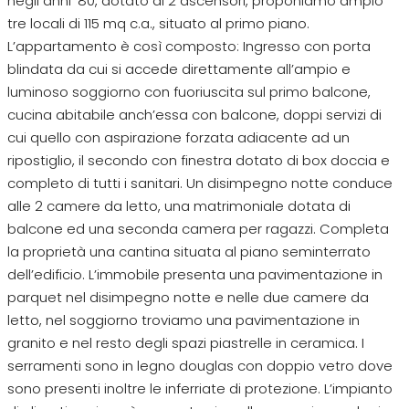
negli anni ‘80, dotato di 2 ascensori, proponiamo ampio
tre locali di 115 mq c.a., situato al primo piano.
L’appartamento è così composto: Ingresso con porta
blindata da cui si accede direttamente all’ampio e
luminoso soggiorno con fuoriuscita sul primo balcone,
cucina abitabile anch’essa con balcone, doppi servizi di
cui quello con aspirazione forzata adiacente ad un
ripostiglio, il secondo con finestra dotato di box doccia e
completo di tutti i sanitari. Un disimpegno notte conduce
alle 2 camere da letto, una matrimoniale dotata di
balcone ed una seconda camera per ragazzi. Completa
la proprietà una cantina situata al piano seminterrato
dell’edificio. L’immobile presenta una pavimentazione in
parquet nel disimpegno notte e nelle due camere da
letto, nel soggiorno troviamo una pavimentazione in
granito e nel resto degli spazi piastrelle in ceramica. I
serramenti sono in legno douglas con doppio vetro dove
sono presenti inoltre le inferriate di protezione. L’impianto