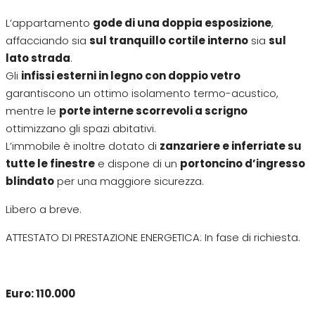
L’appartamento
gode di una doppia esposizione
,
affacciando sia
sul tranquillo cortile interno
sia
sul
lato strada
.
Gli
infissi esterni in legno con doppio vetro
garantiscono un ottimo isolamento termo-acustico,
mentre le
porte interne scorrevoli a scrigno
ottimizzano gli spazi abitativi.
L’immobile è inoltre dotato di
zanzariere e inferriate su
tutte le finestre
e dispone di un
portoncino d’ingresso
blindato
per una maggiore sicurezza.
Libero a breve.
ATTESTATO DI PRESTAZIONE ENERGETICA: In fase di richiesta.
Euro: 110.000