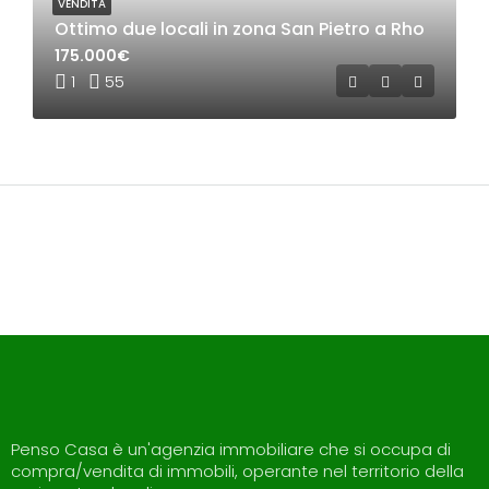
VENDITA
Ottimo due locali in zona San Pietro a Rho
175.000€
1
55
Penso Casa è un'agenzia immobiliare che si occupa di
compra/vendita di immobili, operante nel territorio della