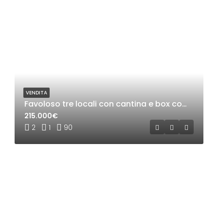
VENDITA
Favoloso tre locali con cantina e box completamente ristrutturato a Rho
215.000€
2
1
90