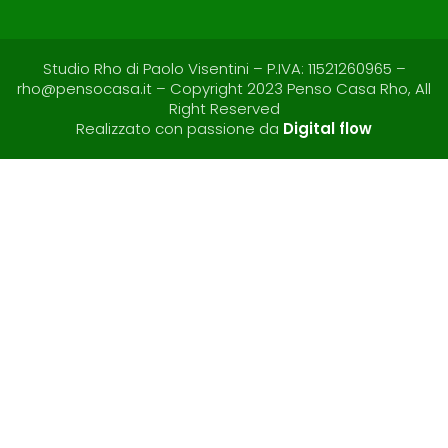
Studio Rho di Paolo Visentini – P.IVA: 11521260965 –
rho@pensocasa.it – Copyright 2023 Penso Casa Rho, All
Right Reserved
Realizzato con passione da
Digital flow