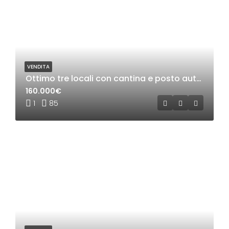
VENDITA
Ottimo tre locali con cantina e posto auto a Mazzo di rho
160.000€
1
85