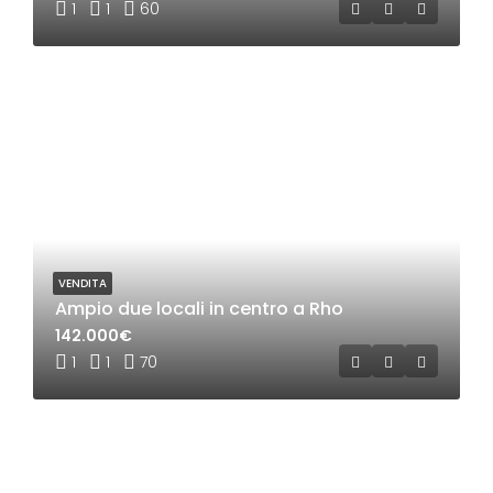
1
1
60
VENDITA
Ampio due locali in centro a Rho
142.000€
1
1
70